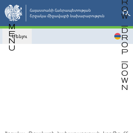
Անցնել
հիմնական
Հայաստանի Հանրապետության 

Շրջակա միջավայրի նախարարություն
բովանդակությանը
Մենյու
Վերադառնալ
ՀԱՅՏԱՐԱՐՈՒԹՅՈՒՆՆԵՐ