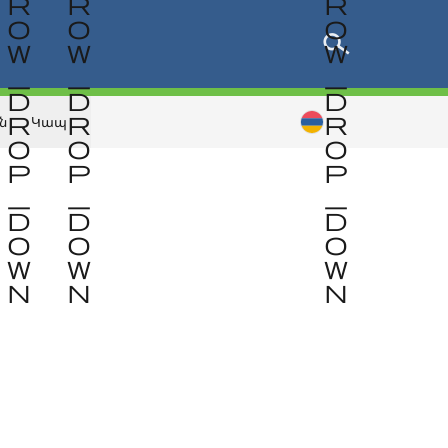
ն
Կապ