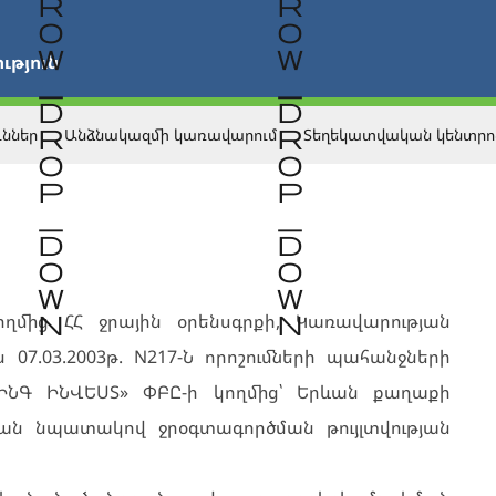


թյուն
ւններ
Անձնակազմի կառավարում
Տեղեկատվական կենտրո
ղմից ՀՀ ջրային օրենսգրքի, Կառավարության
ն 07.03.2003թ. N217-Ն որոշումների պահանջների
ԻՆԳ ԻՆՎԵՍՏ» ՓԲԸ-ի կողմից՝ Երևան քաղաքի
ան նպատակով ջրօգտագործման թույլտվության