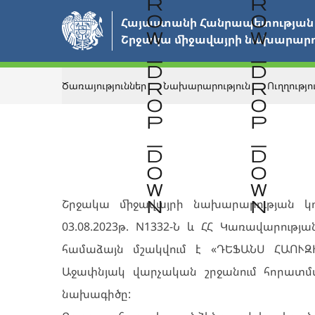
Անցնել
Հայաստանի Հանրապետության 
հիմնական
Շրջակա միջավայրի նախարարու
բովանդակությանը
Ծառայություններ
Նախարարություն
Ուղղությո
Վերադառնալ
ՀԱՅՏԱՐԱՐՈՒԹՅՈՒՆՆԵՐ
Շրջակա միջավայրի նախարարության կո
03.08.2023թ. N1332-Ն և ՀՀ Կառավարությա
համաձայն մշակվում է «ԴԵՖԱՆՍ ՀԱՈՒԶ
Աջափնյակ վարչական շրջանում հորատմ
նախագիծը: