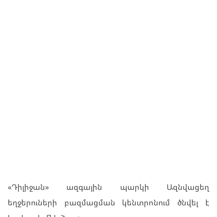
ՆՈՐՈՒԹՅՈՒՆՆԵՐ
ԻՐԱԶԵԿՈՒՄ
«Դիլիջան» ազգային պարկի Ազնվացեղ
եղջերուների բազմացման կենտրոնում ծնվել է