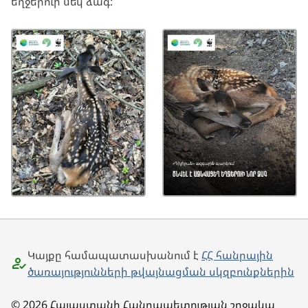
եղջերուի մեկ ձագ:
Կայքը համապատասխանում է
ՀՀ հանրային
ծառայությունների թվայնացման սկզբունքներին
© 2026 Հայաստանի Հանրապետության շրջակա