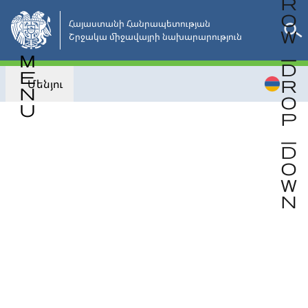
Անցնել
հիմնական
Հայաստանի Հանրապետության 

Շրջակա միջավայրի նախարարություն
բովանդակությանը
Մենյու
Վերադառնալ